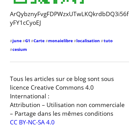
ArQybznyFvgFDPWzxUTwLKQkrdbDQ3i56f
yFY1cCyoEJ
june
G1
Carte
monaielibre
localisation
tuto
#
#
#
#
#
#
cesium
#
Tous les articles sur ce blog sont sous 
licence Creative Commons 4.0 
International :

Attribution – Utilisation non commerciale 
CC BY-NC-SA 4.0